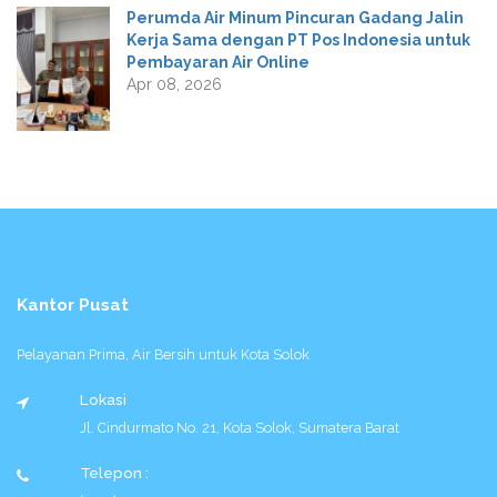
Perumda Air Minum Pincuran Gadang Jalin
Kerja Sama dengan PT Pos Indonesia untuk
Pembayaran Air Online
Apr 08, 2026
Kantor Pusat
Pelayanan Prima, Air Bersih untuk Kota Solok
Lokasi
Jl. Cindurmato No. 21, Kota Solok, Sumatera Barat
Telepon :